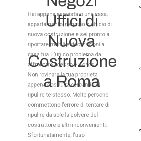
Negozi
Hai appena acquistato una casa,
Uffici di
appartamento, negozio o ufficio di
nuova costruzione e sei pronto a
Nuova
riportare mobili e decorazioni a
casa tua. L’unico problema da
Costruzione
affrontare adesso è il caos.
Non rovinare la tua proprietà
a Roma
appena costruita cercando di
ripulire te stesso. Molte persone
commettono l'errore di tentare di
ripulire da sole la polvere del
costruttore e altri inconvenienti.
Sfortunatamente, l'uso