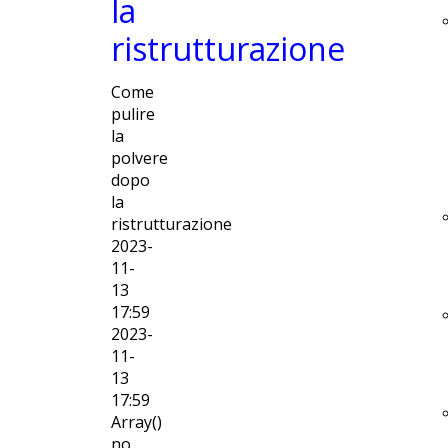
la
ristrutturazione
Come
pulire
la
polvere
dopo
la
ristrutturazione
2023-
11-
13
17:59
2023-
11-
13
17:59
Array()
no